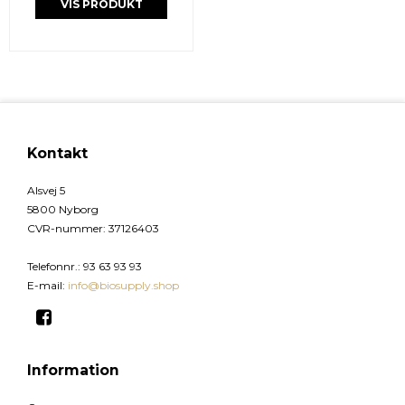
VIS PRODUKT
Kontakt
Alsvej 5
5800 Nyborg
CVR-nummer
:
37126403
Telefonnr.
:
93 63 93 93
E-mail
:
info@biosupply.shop
Information