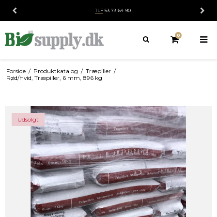
TLF
53 73 64 90
0
Forside
/
Produktkatalog
/
Træpiller
/
Rød/Hvid, Træpiller, 6 mm, 896 kg
Udsolgt